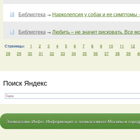
Библиотека
Нарколепсия у собак и ее симптомы - 
→
Библиотека
Любить – не значит рисковать. Все мож
→
Страницы:
1
2
3
4
5
6
7
8
9
10
11
12
28
29
30
31
32
33
34
35
36
37
38
39
4
Поиск Яндекс
Зоомагазин Инфо. Информация о зоомагазинах Москвы и городо