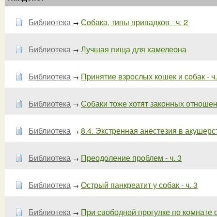
Библиотека
Собака, типы припадков - ч. 2
→
Библиотека
Лучшая пища для хамелеона
→
Библиотека
Принятие взрослых кошек и собак - ч.
→
Библиотека
Собаки тоже хотят законных отношен
→
Библиотека
8.4. Экстренная анестезия в акушерст
→
Библиотека
Преодоление проблем - ч. 3
→
Библиотека
Острый панкреатит у собак - ч. 3
→
Библиотека
При свободной прогулке по комнате он
→