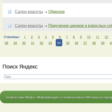
Салон красоты
Обморок
→
Салон красоты
Приучение щенков и взрослых соб
→
Страницы:
1
2
3
4
5
6
7
8
9
10
11
12
28
29
30
31
32
33
34
35
36
37
38
39
4
Поиск Яндекс
Зоомагазин Инфо. Информация о зоомагазинах Москвы и городо