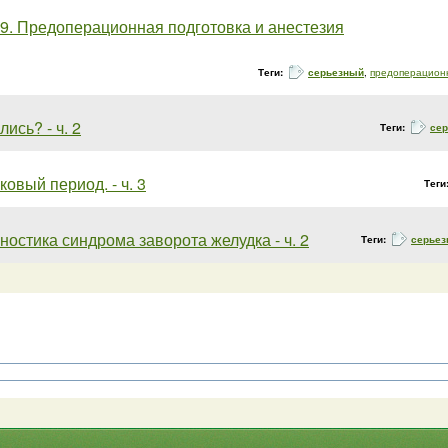
 9. Предоперационная подготовка и анестезия
Теги:
серьезный
,
предоперацион
ись? - ч. 2
Теги:
се
овый период. - ч. 3
Теги
гностика синдрома заворота желудка - ч. 2
Теги:
серье