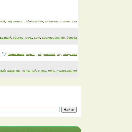
ный
,
подготовка
,
заболевание
,
животное
,
гомеостаза
рьезный
,
обычно
,
мочь
,
друг
,
доминирование
,
борьба
:
серьезный
,
период
,
ледниковый
,
год
,
академия
зный
,
развитие
,
полезный
,
очень
,
мочь
,
исследование