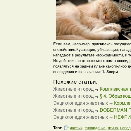
Если вам, например, приснились пасущиеся 
спокойствие.Кусающие, убивающие, напада
нападают в результате необходимости, и те
Их действия по отношению к нам в сновид
появляться на заднем плане какого-либо д
сновидения и их значения:
1. Звери
Похожие статьи:
Животные и город
Комплексная 
→
Животные и город
§ 4. Образ ко
→
Энциклопедия животных
Кормлен
→
Животные и город
DOBERMAN PI
→
Энциклопедия животных
НЕФРИ
→
Теги:
частый
,
сновидение
,
птица
,
напад