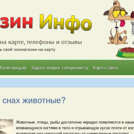
Купи-продай
Задать вопрос специалисту
Карта сайта
 снах животные?
Животные, птицы, рыбы достаточно нередко появляются в наш
впивающуюся когтями в тело и отрывающую кусок плоти от кос
возмездия или грядущей расплаты за совершенные поступки.