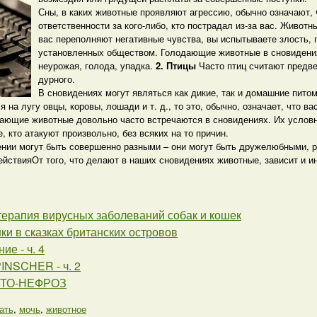
Сны, в каких животные проявляют агрессию, обычно означают, 
ответственности за кого-либо, кто пострадал из-за вас. Живот
вас переполняют негативные чувства, вы испытываете злость, п
установленных обществом. Голодающие животные в сновидени
неурожая, голода, упадка.
2. Птицы
Часто птиц считают предв
дурного.
В сновидениях могут являться как дикие, так и домашние пито
на лугу овцы, коровы, лошади и т. д., то это, обычно, означает, что ва
ющие животные довольно часто встречаются в сновидениях. Их условно
, кто атакуют произвольно, без всяких на то причин.
ении могут быть совершенно разными – они могут быть дружелюбными, р
ействияОт того, что делают в наших сновидениях животные, зависит и и
терапия вирусных заболеваний собак и кошек
шки в сказках британских островов
ие - ч. 4
NSCHER - ч. 2
ТО-НЕФРОЗ
ать
,
мочь
,
животное