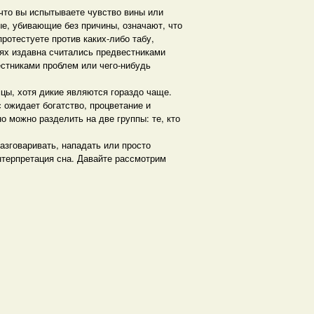
что вы испытываете чувство вины или
ные, убивающие без причины, означают, что
ротестуете против каких-либо табу,
ях издавна считались предвестниками
естниками проблем или чего-нибудь
мцы, хотя дикие являются гораздо чаще.
с ожидает богатство, процветание и
 можно разделить на две группы: те, кто
азговаривать, нападать или просто
нтерпретация сна. Давайте рассмотрим