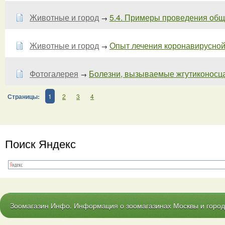
Животные и город
5.4. Примеры проведения обще
→
Животные и город
Опыт лечения коронавирусной
→
Фотогалерея
Болезни, вызываемые жгутиконосц
→
Страницы:
1
2
3
4
Поиск Яндекс
Зоомагазин Инфо. Информация о зоомагазинах Москвы и городо