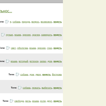
ьнос...
еги:
я
,
собака
,
порода
,
вопрос
,
возможно
,
видеть
:
лучше
,
кошка
,
зрение
,
зрачок
,
замирать
,
видеть
Теги:
свет
,
оболочка
,
кошка
,
зрение
,
глаз
,
видеть
Теги:
кошка
,
который
,
котенок
,
запах
,
дом
,
видеть
Теги:
собака
,
дом
,
двор
,
видеть
,
Ветрова
Теги:
собака
,
лежать
,
выбегать
,
видеть
Теги:
свобода
,
мочь
,
кошка
,
если
,
друг
,
видеть