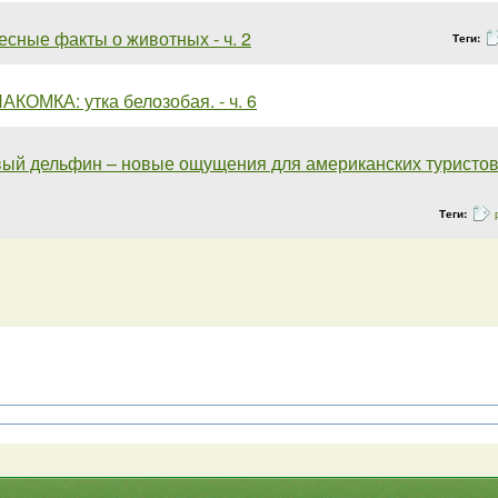
есные факты о животных - ч. 2
Теги:
КОМКА: утка белозобая. - ч. 6
вый дельфин – новые ощущения для американских туристо
Теги: