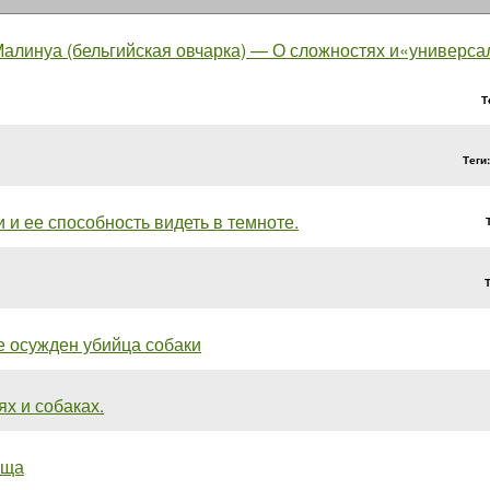
алинуа (бельгийская овчарка) — О сложностях и«универсал
Т
Теги
 и ее способность видеть в темноте.
е осужден убийца собаки
х и собаках.
ища