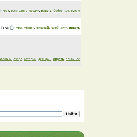
крот
,
выживание
,
воздух
,
видеть
,
бобер
,
альтруизм
Теги:
утка
,
утенок
,
кряковый
,
какой
,
дитя
,
видеть
в
розовый
,
озеро
,
который
,
дельфин
,
видеть
,
альбинос