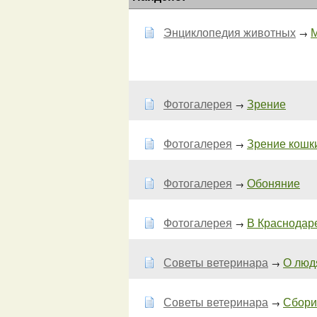
Энциклопедия животных
М
→
Фотогалерея
Зрение
→
Фотогалерея
Зрение кошки
→
Фотогалерея
Обоняние
→
Фотогалерея
В Краснодар
→
Советы ветеринара
О людя
→
Советы ветеринара
Сбор
→