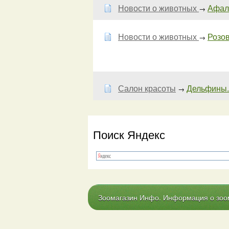
Новости о животных
Афали
→
Новости о животных
Розо
→
Салон красоты
Дельфины.
→
Поиск Яндекс
Зоомагазин Инфо. Информация о зоома