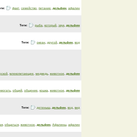
еги:
факт
,
семейство
,
питание
,
дельфин
,
афалин
Теги:
рыба
,
который
,
звук
,
дельфин
Теги:
океан
,
другой
,
дельфин
,
вод
рской
,
млекопитающее
,
медведь
,
животное
,
дельфин
омогать
,
общий
,
общение
,
кошка
,
животное
,
дельфин
Теги:
детеныш
,
дельфин
,
вод
,
вид
ая
,
общаться
,
животное
,
дельфин
,
Афалины
,
афалин