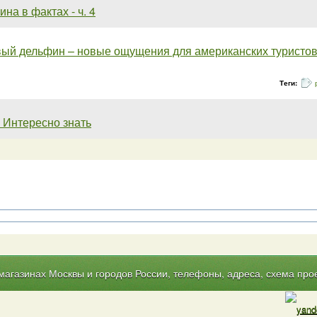
на в фактах - ч. 4
вый дельфин – новые ощущения для американских туристо
Теги:
 Интересно знать
газинах Москвы и городов России, телефоны, адреса, схема прое