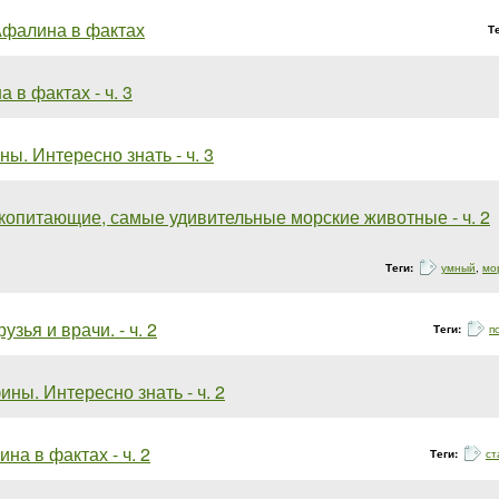
фалина в фактах
Т
 в фактах - ч. 3
ы. Интересно знать - ч. 3
копитающие, самые удивительные морские животные - ч. 2
Теги:
умный
,
мо
зья и врачи. - ч. 2
Теги:
п
ны. Интересно знать - ч. 2
на в фактах - ч. 2
Теги:
ст