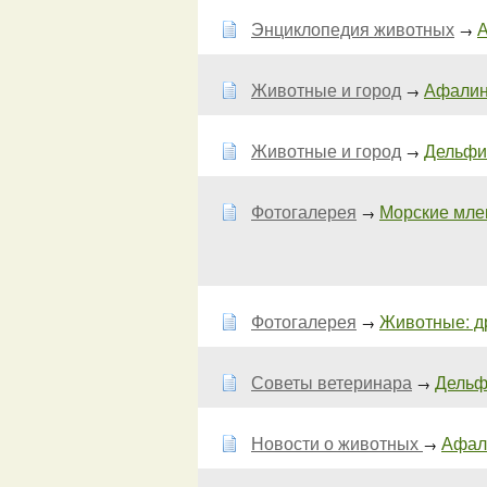
Энциклопедия животных
А
→
Животные и город
Афалина
→
Животные и город
Дельфин
→
Фотогалерея
Морские мле
→
Фотогалерея
Животные: дру
→
Советы ветеринара
Дельфи
→
Новости о животных
Афали
→