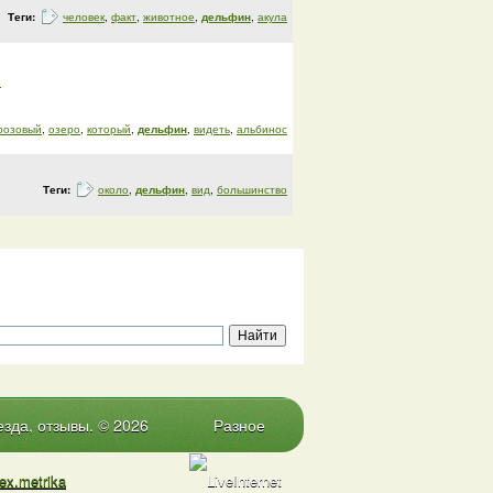
Теги:
человек
,
факт
,
животное
,
дельфин
,
акула
в
розовый
,
озеро
,
который
,
дельфин
,
видеть
,
альбинос
Теги:
около
,
дельфин
,
вид
,
большинство
зда, отзывы. © 2026
Разное