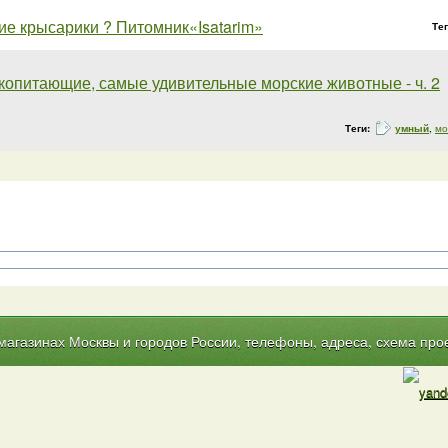
е крысарики ? Питомник«Isatarim»
Те
копитающие, самые удивительные морские животные - ч. 2
Теги:
умный
,
мо
газинах Москвы и городов России, телефоны, адреса, схема прое