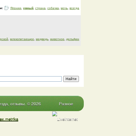
ги:
Японии
,
умный
,
страна
,
собачка
,
мочь
,
всегда
рской
,
млекопитающее
,
медведь
,
животное
,
дельфин
зда, отзывы. © 2026
Разное