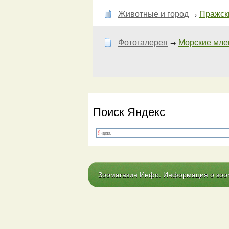
Животные и город
Пражски
→
Фотогалерея
Морские мле
→
Поиск Яндекс
Зоомагазин Инфо. Информация о зоома