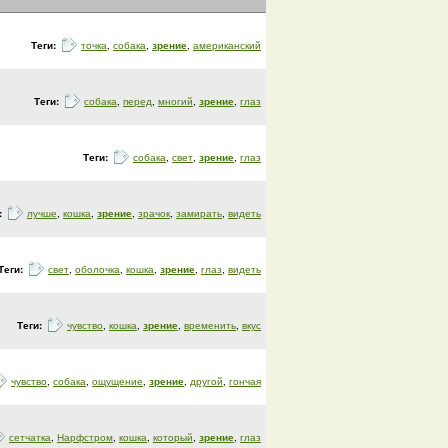
Теги:
точка
,
собака
,
зрение
,
американский
Теги:
собака
,
перед
,
многий
,
зрение
,
глаз
Теги:
собака
,
свет
,
зрение
,
глаз
:
лучше
,
кошка
,
зрение
,
зрачок
,
замирать
,
видеть
Теги:
свет
,
оболочка
,
кошка
,
зрение
,
глаз
,
видеть
Теги:
чувство
,
кошка
,
зрение
,
временить
,
вкус
чувство
,
собака
,
ощущение
,
зрение
,
другой
,
гончая
сетчатка
,
Нарфстром
,
кошка
,
который
,
зрение
,
глаз