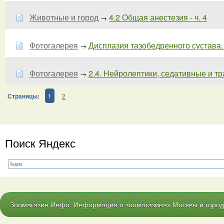
Животные и город
4.2 Общая анестезия - ч. 4
→
Фотогалерея
Дисплазия тазобедренного сустава. -
→
Фотогалерея
2.4. Нейролептики, седативные и 
→
Страницы:
1
2
Поиск Яндекс
Зоомагазин Инфо. Информация о зоомагазинах Москвы и городо