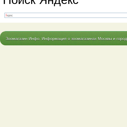
Зоомагазин Инфо. Информация о зоомагазинах Москвы и городо