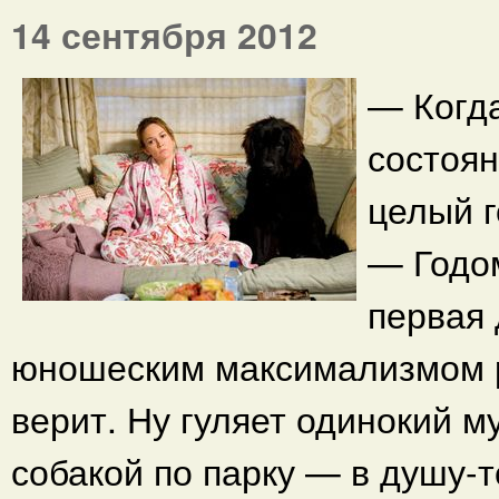
14 сентября 2012
— Когд
состоян
целый г
— Годом
первая 
юношеским максимализмом р
верит. Ну гуляет одинокий м
собакой по парку — в душу-