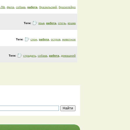
«fila
,
фила
,
собака
,
работа
,
бразильский
,
бразилейро
Теги:
язык
,
работа
,
отечь
,
кошка
Теги:
слон
,
работа
,
остров
,
животное
Теги:
страдать
,
собака
,
работа
,
домашний