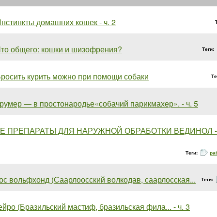
нстинкты домашних кошек - ч. 2
то общего: кошки и шизофрения?
Теги:
росить курить можно при помощи собаки
Те
румер — в простонародье«собачий парикмахер». - ч. 5
Е ПРЕПАРАТЫ ДЛЯ НАРУЖНОЙ ОБРАБОТКИ ВЕДИНОЛ - ч
Теги:
ра
с вольфхонд (Саарлоосский волкодав, саарлосская...
Теги:
йро (Бразильский мастиф, бразильская фила... - ч. 3