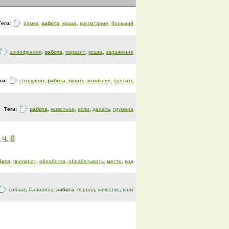
Теги:
рамка
,
работа
,
кошка
,
воспитание
,
больший
шизофрения
,
работа
,
паразит
,
кошка
,
заражение
ги:
сотрудник
,
работа
,
курить
,
компания
,
бросить
Теги:
работа
,
животное
,
если
,
делать
,
грумера
. 6
бота
,
препарат
,
обработка
,
обрабатывать
,
место
,
вод
собака
,
Саарлоос
,
работа
,
порода
,
качество
,
волк