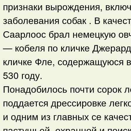
признаки вырождения, вклю
заболевания собак . В каче
Саарлоос брал немецкую овча
— кобеля по кличке Джерард
кличке Фле, содержащуюся в
530 году.
Понадобилось почти сорок л
поддается дрессировке легк
и одним из главных се качес
пастушьей, охранной и поис