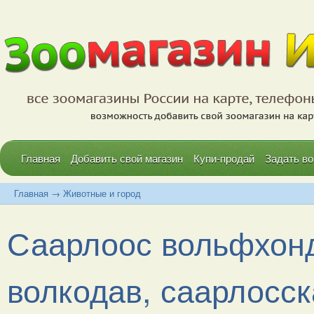
Главная
Добавить свой магазин
Купи-продай
Задать во
Главная
→
Животные и город
Саарлоос вольфхон
волкодав, саарлосска