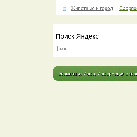
Животные и город
Саарлоо
→
Поиск Яндекс
Зоомагазин Инфо. Информация о зоома