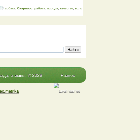
собака
,
Саарлоос
,
работа
,
порода
,
качество
,
волк
зда, отзывы. © 2026
Разное