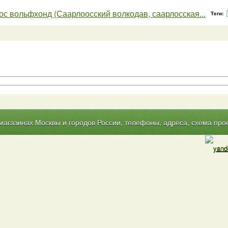
с вольфхонд (Саарлоосский волкодав, саарлосская...
Теги:
газинах Москвы и городов России, телефоны, адреса, схема прое