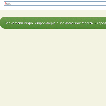
Зоомагазин Инфо. Информация о зоомагазинах Москвы и городо