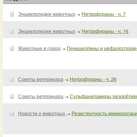
Энциклопедия животных
Нитрофураны - ч. 7
→
Энциклопедия животных
Нитрофураны - ч. 16
→
Животные и город
Пенициллины и цефалоспорины
→
Советы ветеринара
Нитрофураны - ч. 26
→
Советы ветеринара
Сульфаниламиды резорбтивно
→
Новости о животных
Резистентность микрооргани
→