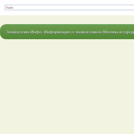
Зоомагазин Инфо. Информация о зоомагазинах Москвы и городо