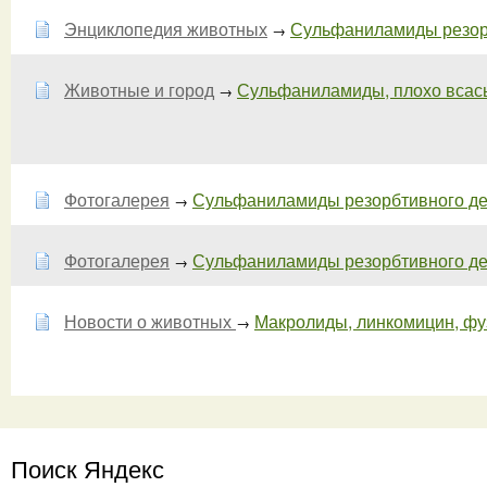
Энциклопедия животных
Сульфаниламиды резорбт
→
Животные и город
Сульфаниламиды, плохо всасыв
→
Фотогалерея
Сульфаниламиды резорбтивного дейс
→
Фотогалерея
Сульфаниламиды резорбтивного дей
→
Новости о животных
Макролиды, линкомицин, фуз
→
Поиск Яндекс