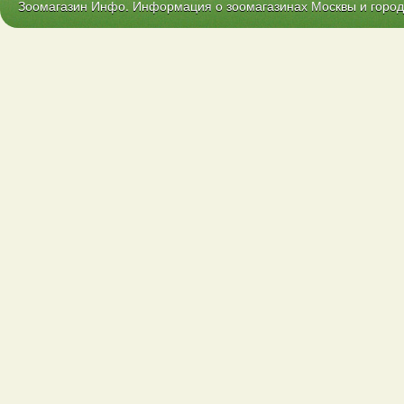
Зоомагазин Инфо. Информация о зоомагазинах Москвы и городо