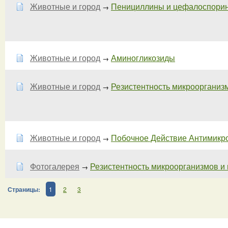
Животные и город
Пенициллины и цефалоспорины
→
Животные и город
Аминогликозиды
→
Животные и город
Резистентность микроорганизмо
→
Животные и город
Побочное Действие Антимикро
→
Фотогалерея
Резистентность микроорганизмов и п
→
Страницы:
1
2
3