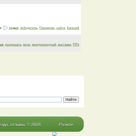
и:
судья
,
победитель
,
Плющенко
,
найти
,
Евгений
ья
,
разрешать
,
мочь
,
международный
,
выставка
,
FIFe
зда, отзывы. © 2026
Разное