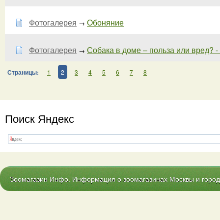
Фотогалерея
Обоняние
→
Фотогалерея
Собака в доме – польза или вред? - 
→
Страницы:
1
2
3
4
5
6
7
8
Поиск Яндекс
Зоомагазин Инфо. Информация о зоомагазинах Москвы и городо