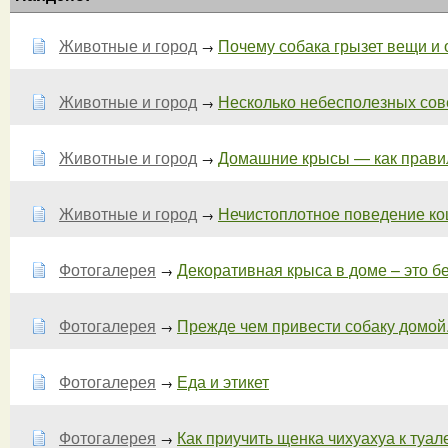
Животные и город
Почему собака грызет вещи и о
→
Животные и город
Несколько небесполезных совет
→
Животные и город
Домашние крысы — как правил
→
Животные и город
Нечистоплотное поведение кош
→
Фотогалерея
Декоративная крыса в доме – это б
→
Фотогалерея
Прежде чем привести собаку домой. 
→
Фотогалерея
Еда и этикет
→
Фотогалерея
Как приучить щенка чихуахуа к туалет
→