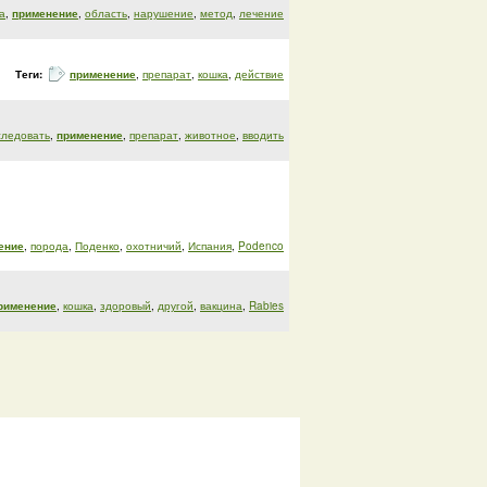
а
,
применение
,
область
,
нарушение
,
метод
,
лечение
Теги:
применение
,
препарат
,
кошка
,
действие
следовать
,
применение
,
препарат
,
животное
,
вводить
ение
,
порода
,
Поденко
,
охотничий
,
Испания
,
Podenco
рименение
,
кошка
,
здоровый
,
другой
,
вакцина
,
Rabies