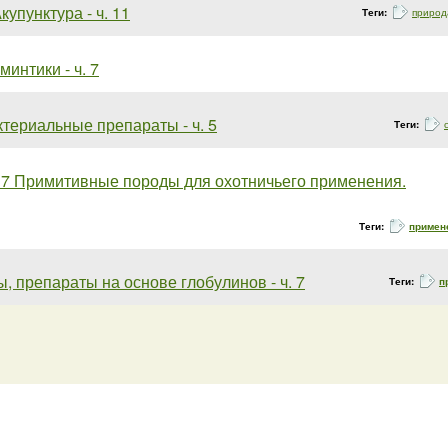
купунктура - ч. 11
Теги:
природ
минтики - ч. 7
териальные препараты - ч. 5
Теги:
 7 Примитивные породы для охотничьего применения.
Теги:
примен
, препараты на основе глобулинов - ч. 7
Теги:
п