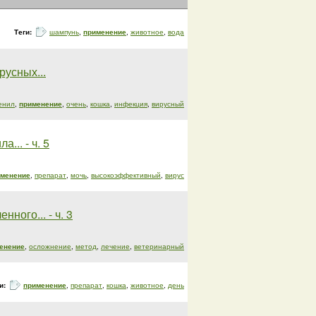
Теги:
шампунь
,
применение
,
животное
,
вода
усных...
енил
,
применение
,
очень
,
кошка
,
инфекция
,
вирусный
.. - ч. 5
именение
,
препарат
,
мочь
,
высокоэффективный
,
вирус
ного... - ч. 3
енение
,
осложнение
,
метод
,
лечение
,
ветеринарный
и:
применение
,
препарат
,
кошка
,
животное
,
день