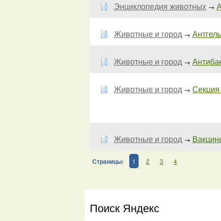
Энциклопедия животных
А
→
Животные и город
Антгель
→
Животные и город
Антибак
→
Животные и город
Секция
→
Животные и город
Вакцины
→
Страницы:
1
2
3
4
Поиск Яндекс