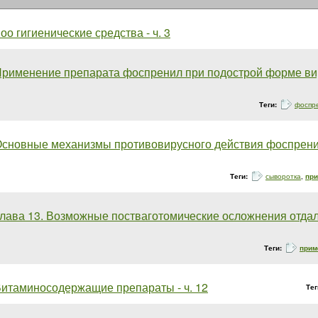
оо гигиенические средства - ч. 3
рименение препарата фоспренил при подострой форме вир
Теги:
фоспр
сновные механизмы противовирусного действия фоспренила.
Теги:
сыворотка
,
пр
лава 13. Возможные постваготомические осложнения отдален
Теги:
прим
итаминосодержащие препараты - ч. 12
Тег