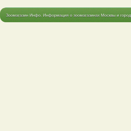
Зоомагазин Инфо. Информация о зоомагазинах Москвы и городо