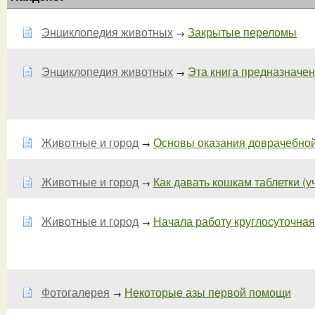
Энциклопедия животных
Закрытые переломы
→
Энциклопедия животных
Эта книга предназначена
→
Животные и город
Основы оказания доврачебной
→
Животные и город
Как давать кошкам таблетки (у
→
Животные и город
Начала работу круглосуточна
→
Фотогалерея
Некоторые азы первой помощи
→