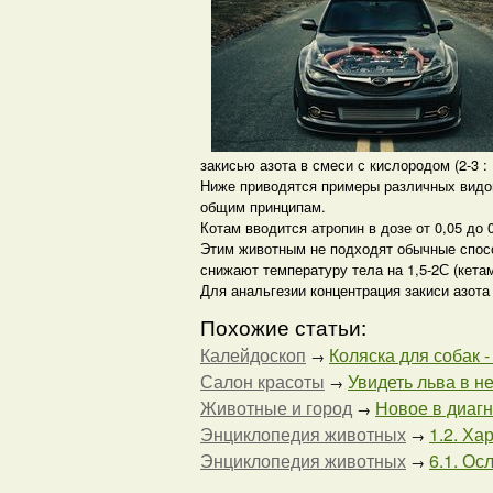
закисью азота в смеси с кислородом (2-3 : 
Ниже приводятся примеры различных видов
общим принципам.
Котам вводится атропин в дозе от 0,05 до
Этим животным не подходят обычные спос
снижают температуру тела на 1,5-2С (кетам
Для анальгезии концентрация закиси азот
Похожие статьи:
Калейдоскоп
Коляска для собак - 
→
Салон красоты
Увидеть льва в н
→
Животные и город
Новое в диаг
→
Энциклопедия животных
1.2. Ха
→
Энциклопедия животных
6.1. Ос
→