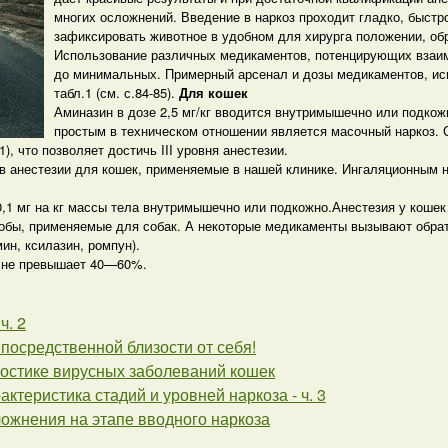
многих осложнений. Введение в наркоз проходит гладко, быстр
зафиксировать животное в удобном для хирурга положении, об
Использование различных медикаментов, потенцирующих взаимн
до минимальных. Примерный арсенал и дозы медикаментов, ис
табл.1 (см. с.84-85).
Для кошек
Аминазин в дозе 2,5 мг/кг вводится внутримышечно или подкожн
простым в техническом отношении является масочный наркоз.
1), что позволяет достичь III уровня анестезии.
 анестезии для кошек, применяемые в нашей клинике. Ингаляционным 
 0,1 мг на кг массы тела внутримышечно или подкожно.Анестезия у коше
обы, применяемые для собак. А некоторые медикаменты вызывают обрат
ин, ксилазин, ромпун).
а не превышает 40—60%.
ч. 2
епосредственной близости от себя!
ностике вирусных заболеваний кошек
рактеристика стадий и уровней наркоза - ч. 3
ложнения на этапе вводного наркоза