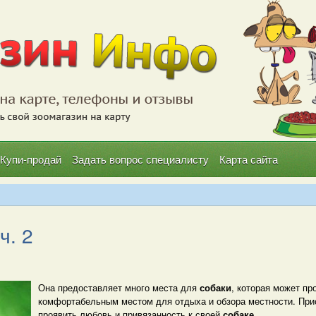
Купи-продай
Задать вопрос специалисту
Карта сайта
ч. 2
Она предоставляет много места для
собаки
, которая может пр
комфортабельным местом для отдыха и обзора местности. При
проявить любовь и привязанность к своей
собаке
.