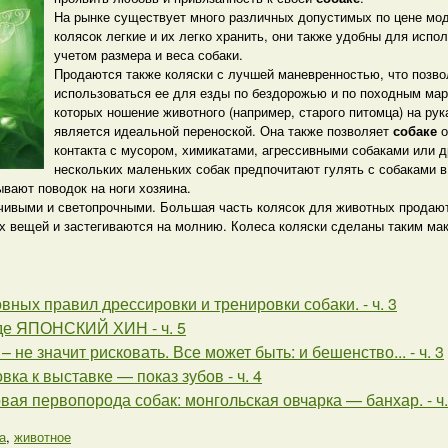
На рынке существует много различных допустимых по цене мо
колясок легкие и их легко хранить, они также удобны для испо
учетом размера и веса собаки.
Продаются также коляски с лучшей маневренностью, что позво
использоваться ее для езды по бездорожью и по походным ма
которых ношение животного (например, старого питомца) на ру
является идеальной переноской. Она также позволяет
собаке
о
контакта с мусором, химикатами, агрессивными собаками или д
нескольких маленьких собак предпочитают гулять с собаками в 
ывают поводок на ноги хозяина.
чивыми и светопрочными. Большая часть колясок для животных продаю
 вещей и застегиваются на молнию. Колеса коляски сделаны таким мак
вных правил дрессировки и тренировки собаки. - ч. 3
де ЯПОНСКИЙ ХИН - ч. 5
– не значит рисковать. Все может быть: и бешенство... - ч. 3
вка к выставке — показ зубов - ч. 4
вая первопорода собак: монгольская овчарка — банхар. - ч.
а
,
животное