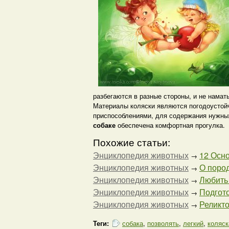
разбегаются в разные стороны, и не намат
Материалы коляски являются погодоустой
приспособлениями, для содержания нужных
собаке
обеспечена комфортная прогулка.
Похожие статьи:
Энциклопедия животных
12 Осно
→
Энциклопедия животных
О поро
→
Энциклопедия животных
Любить 
→
Энциклопедия животных
Подгото
→
Энциклопедия животных
Реликто
→
Теги:
собака
,
позволять
,
легкий
,
коляск