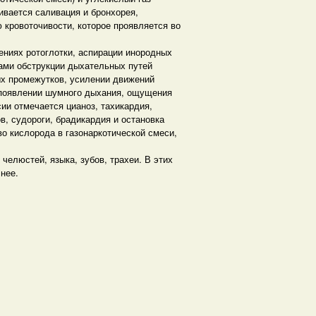
ивается саливация и бронхорея,
 кровоточивости, которое проявляется во
ениях ротоглотки, аспирации инородных
ками обструкции дыхательных путей
ых промежутков, усилении движений
 появлении шумного дыхания, ощущения
ии отмечается цианоз, тахикардия,
в, судороги, брадикардия и остановка
о кислорода в газонаркотической смеси,
елюстей, языка, зубов, трахеи. В этих
нее.