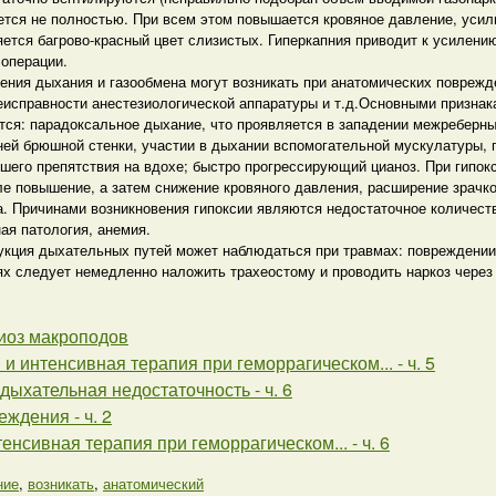
ется не полностью. При всем этом повышается кровяное давление, усил
ется багрово-красный цвет слизистых. Гиперкапния приводит к усилению
 операции.
ения дыхания и газообмена могут возникать при анатомических поврежд
неисправности анестезиологической аппаратуры и т.д.Основными призна
тся: парадоксальное дыхание, что проявляется в западении межреберн
ней брюшной стенки, участии в дыхании вспомогательной мускулатуры,
шего препятствия на вдохе; быстро прогрессирующий цианоз. При гипокс
е повышение, а затем снижение кровяного давления, расширение зрачко
. Причинами возникновения гипоксии являются недостаточное количеств
ая патология, анемия.
кция дыхательных путей может наблюдаться при травмах: повреждении ч
ях следует немедленно наложить трахеостому и проводить наркоз через 
иоз макроподов
 и интенсивная терапия при геморрагическом... - ч. 5
 дыхательная недостаточность - ч. 6
ждения - ч. 2
тенсивная терапия при геморрагическом... - ч. 6
ние
,
возникать
,
анатомический