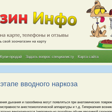
Купи-продай
Задать вопрос специалисту
Карта сайта
 этапе вводного наркоза
ения дыхания и газообмена могут появляться при анатомических повреж
еисправности анестезиологической аппаратуры и т.д. Гиперкапния возник
таточно вентилируются (неправильно подобран объем вводимой газонарк