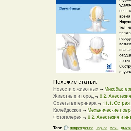
удаля
появля
время
Наруш
тел, 
являю
перед
возник
вначал
сердца
легочн
Обстру
случа
Похожие статьи:
Новости о животных
Микобактер
→
Животные и город
8.2. Анестезия
→
Советы ветеринара
11.1. Острая
→
Калейдоскоп
Механические повре
→
Фотогалерея
8.2. Анестезия и ин
→
Теги:
повреждение
,
наркоз
,
мочь
,
дыха