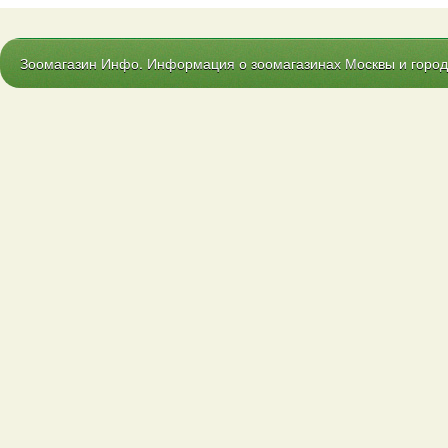
Зоомагазин Инфо. Информация о зоомагазинах Москвы и городо