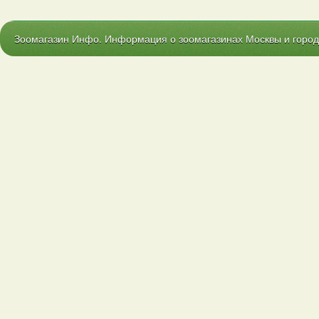
Зоомагазин Инфо. Информация о зоомагазинах Москвы и городо