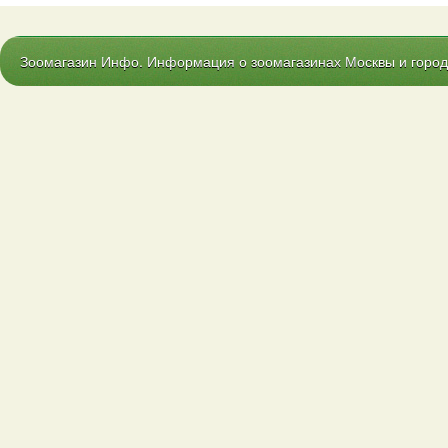
Зоомагазин Инфо. Информация о зоомагазинах Москвы и городо