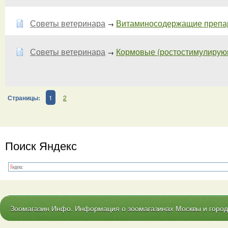
Советы ветеринара
Витаминосодержащие препара
→
Советы ветеринара
Кормовые (ростостимулирующи
→
Страницы:
1
2
Поиск Яндекс
Зоомагазин Инфо. Информация о зоомагазинах Москвы и городо