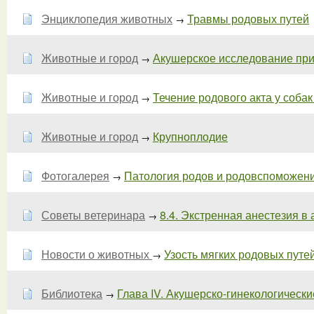
Энциклопедия животных
Травмы родовых путей
→
Животные и город
Акушерское исследование при
→
Животные и город
Течение родового акта у собак
→
Животные и город
Крупноплодие
→
Фотогалерея
Патология родов и родовспоможен
→
Советы ветеринара
8.4. Экстренная анестезия в а
→
Новости о животных
Узость мягких родовых путе
→
Библиотека
Глава IV. Акушерско-гинекологические
→