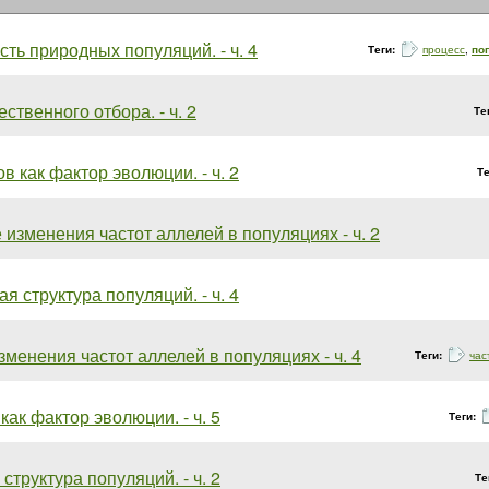
ть природных популяций. - ч. 4
Теги:
процесс
,
по
ственного отбора. - ч. 2
Те
в как фактор эволюции. - ч. 2
Т
изменения частот аллелей в популяциях - ч. 2
ая структура популяций. - ч. 4
менения частот аллелей в популяциях - ч. 4
Теги:
час
как фактор эволюции. - ч. 5
Теги:
структура популяций. - ч. 2
Те