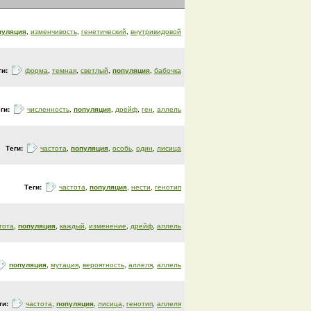
пуляция
,
изменчивость
,
генетический
,
внутривидовой
ги:
форма
,
темная
,
светлый
,
популяция
,
бабочка
еги:
численность
,
популяция
,
дрейф
,
ген
,
аллель
Теги:
частота
,
популяция
,
особь
,
один
,
лисица
Теги:
частота
,
популяция
,
нести
,
генотип
тота
,
популяция
,
каждый
,
изменение
,
дрейф
,
аллель
популяция
,
мутация
,
вероятность
,
аллеля
,
аллель
ги:
частота
,
популяция
,
лисица
,
генотип
,
аллеля