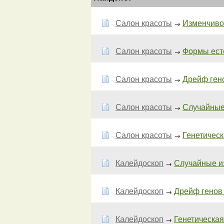
Салон красоты
Изменчивос
→
Салон красоты
Формы есте
→
Салон красоты
Дрейф гено
→
Салон красоты
Случайные 
→
Салон красоты
Генетическ
→
Калейдоскоп
Случайные из
→
Калейдоскоп
Дрейф генов 
→
Калейдоскоп
Генетическая 
→