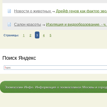
Новости о животных
Дрейф генов как фактор эвол
→
Салон красоты
Изоляция и видообразование. - ч.
→
Страницы:
1
2
3
4
5
Поиск Яндекс
Зоомагазин Инфо. Информация о зоомагазинах Москвы и городо