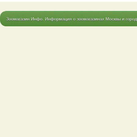
Зоомагазин Инфо. Информация о зоомагазинах Москвы и городо