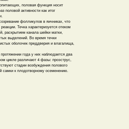
опитающих, половая функция носит
з половой активности как итог
и.
 созревание фолликулов в яичниках, что
реакции. Течка характеризуется отеком
й, раскрытием канала шейки матки,
стых выделений. Во время течки
истых оболочек преддверия и влагалища,
 протяжении года у них наблюдается два
ом цикле различают 4 фазы: проэструс,
етствуют стадии возбуждения полового
ей самки к плодотворному осеменению.