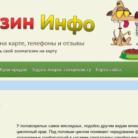
Купи-продай
Задать вопрос специалисту
Карта сайта
к
У половозрелых самок мясоядных, подобно другим видам млек
цикличный нрав. Под половым циклом понимают чередование фа
эндокринных конфигураций в системе гипоталамус-гипофиз-яич