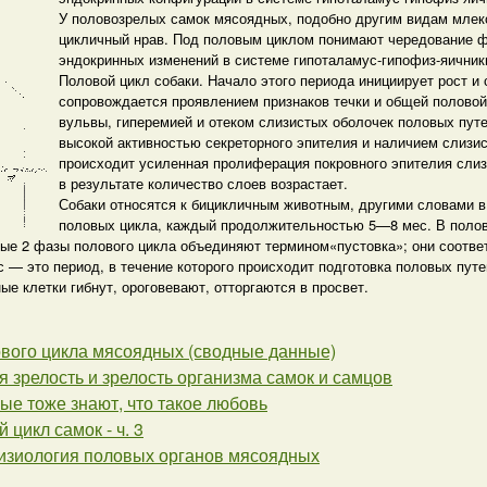
У половозрелых самок мясоядных, подобно другим видам млек
цикличный нрав. Под половым циклом понимают чередование фа
эндокринных изменений в системе гипоталамус-гипофиз-яичник
Половой цикл собаки. Начало этого периода инициирует рост и
сопровождается проявлением признаков течки и общей половой 
вульвы, гиперемией и отеком слизистых оболочек половых путе
высокой активностью секреторного эпителия и наличием слизи
происходит усиленная пролиферация покровного эпителия слиз
в результате количество слоев возрастает.
Собаки относятся к бицикличным животным, другими словами в
половых цикла, каждый продолжительностью 5—8 мес. В полов
рвые 2 фазы полового цикла объединяют термином«пустовка»; они соотв
с — это период, в течение которого происходит подготовка половых пут
 клетки гибнут, ороговевают, отторгаются в просвет.
ового цикла мясоядных (сводные данные)
 зрелость и зрелость организма самок и самцов
е тоже знают, что такое любовь
 цикл самок - ч. 3
изиология половых органов мясоядных