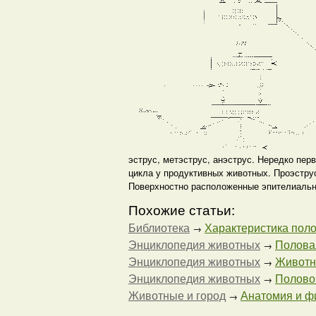
эструс, метэструс, анэструс. Нередко пе
цикла у продуктивных животных. Проэстру
Поверхностно расположенные эпителиальные
Похожие статьи:
Библиотека
Характеристика пол
→
Энциклопедия животных
Половая
→
Энциклопедия животных
Животны
→
Энциклопедия животных
Половой
→
Животные и город
Анатомия и ф
→