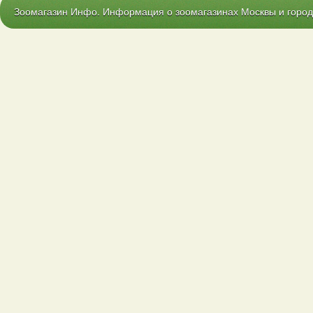
Зоомагазин Инфо. Информация о зоомагазинах Москвы и городо