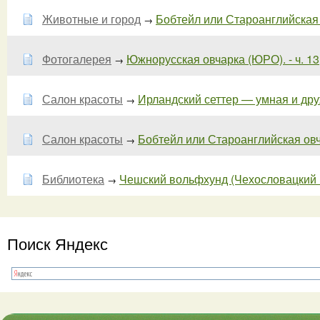
Животные и город
Бобтейл или Староанглийская о
→
Фотогалерея
Южнорусская овчарка (ЮРО). - ч. 13
→
Салон красоты
Ирландский сеттер — умная и друж
→
Салон красоты
Бобтейл или Староанглийская овча
→
Библиотека
Чешский вольфхунд (Чехословацкий во
→
Поиск Яндекс