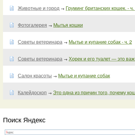
Животные и город
Груминг британских кошек. - ч.
→
Фотогалерея
Мытья кошки
→
Советы ветеринара
Мытье и купание собак - ч. 2
→
Советы ветеринара
Хорек и его туалет — это важн
→
Салон красоты
Мытье и купание собак
→
Калейдоскоп
Это одна из причин того, почему кош
→
Поиск Яндекс