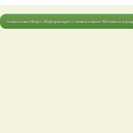
Зоомагазин Инфо. Информация о зоомагазинах Москвы и городо