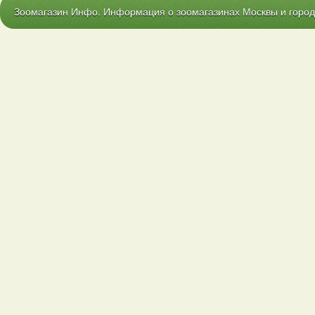
Зоомагазин Инфо. Информация о зоомагазинах Москвы и городо