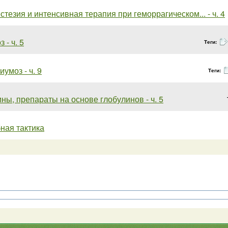
естезия и интенсивная терапия при геморрагическом... - ч. 4
 - ч. 5
Теги:
умоз - ч. 9
Теги:
ны, препараты на основе глобулинов - ч. 5
бная тактика