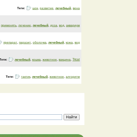
Теги:
шок
,
развитие
,
лечебный
,
вена
применять
,
лечение
,
лечебный
,
доза
,
вод
,
аквариум
препарат
,
паразит
,
оболочка
,
лечебный
,
кожа
,
вод
Теги:
лечебный
,
кошка
,
животное
,
вакцина
,
Tricat
Теги:
тактик
,
лечебный
,
животное
,
алгоритм