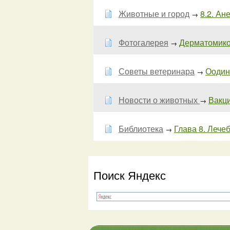
Животные и город
8.2. Ан
→
Фотогалерея
Дерматомикоз
→
Советы ветеринара
Оодини
→
Новости о животных
Вакци
→
Библиотека
Глава 8. Лече
→
Поиск Яндекс