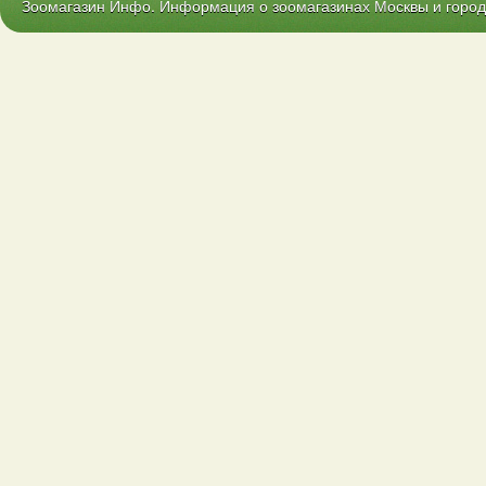
Зоомагазин Инфо. Информация о зоомагазинах Москвы и городо