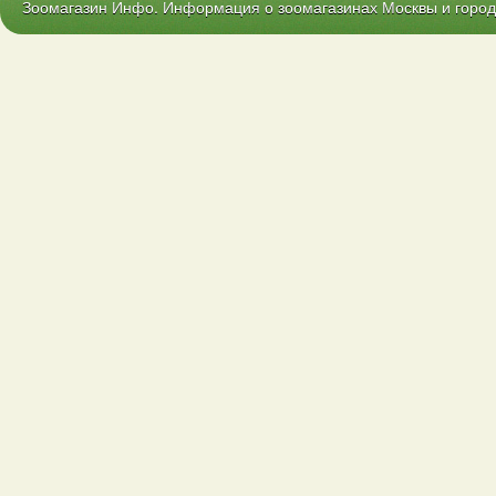
Зоомагазин Инфо. Информация о зоомагазинах Москвы и городо