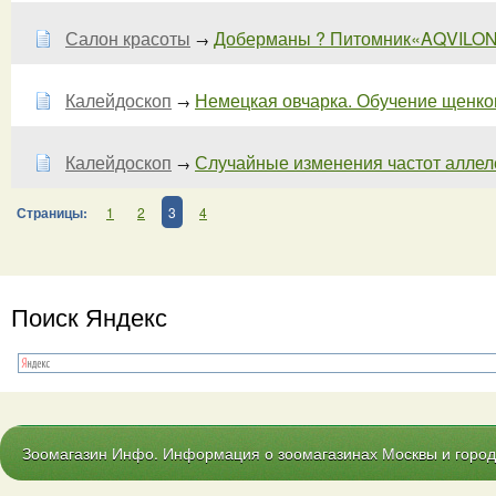
Салон красоты
Доберманы ? Питомник«AQVILO
→
Калейдоскоп
Немецкая овчарка. Обучение щенков 
→
Калейдоскоп
Случайные изменения частот аллелей
→
Страницы:
1
2
3
4
Поиск Яндекс
Зоомагазин Инфо. Информация о зоомагазинах Москвы и городо