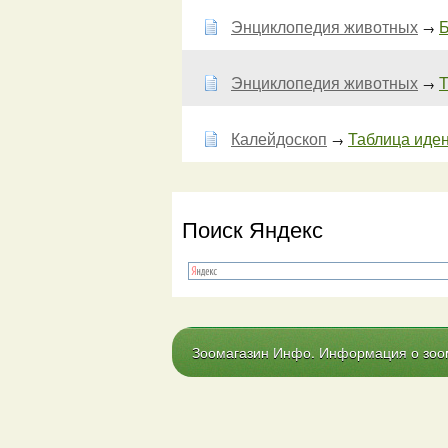
Энциклопедия животных
Б
→
Энциклопедия животных
Т
→
Калейдоскоп
Таблица иде
→
Поиск Яндекс
Зоомагазин Инфо. Информация о зоома