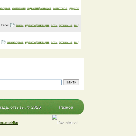
оторый
,
компания
,
идентификация
,
животное
,
другой
Теги:
мочь
,
идентификация
,
есть
,
гусеница
,
вид
:
некоторый
,
идентификация
,
есть
,
гусеница
,
вид
зда, отзывы. © 2026
Разное