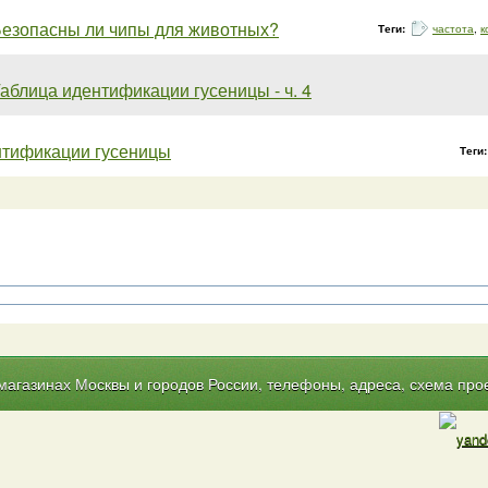
езопасны ли чипы для животных?
Теги:
частота
,
к
аблица идентификации гусеницы - ч. 4
нтификации гусеницы
Теги
газинах Москвы и городов России, телефоны, адреса, схема прое