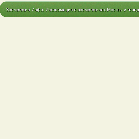
Зоомагазин Инфо. Информация о зоомагазинах Москвы и городо