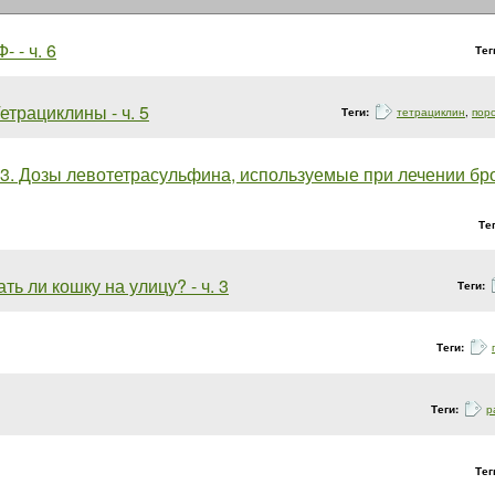
Ф- - ч. 6
Тег
етрациклины - ч. 5
Теги:
тетрациклин
,
пор
3. Дозы левотетрасульфина, используемые при лечении брон
Те
ть ли кошку на улицу? - ч. 3
Теги:
Теги:
Теги:
р
Тег