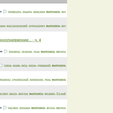
и:
применять
,
лошадь
,
кишечник
,
выпускать
,
вод
ошок
,
кристаллический
,
гидрохлорид
,
выпускать
,
вод
хопневмонии... - ч. 4
ги:
препарат
,
лечение
,
доза
,
выпускать
,
вводить
улица
,
кошка
,
жить
,
жизнь
,
домашний
,
выпускать
препарат
,
однократный
,
кормление
,
день
,
выпускать
аствор
,
масло
,
капсула
,
выпускать
,
витамин
,
5%-ный
и:
раствор
,
порошок
,
выпускать
,
внутрь
,
вводить