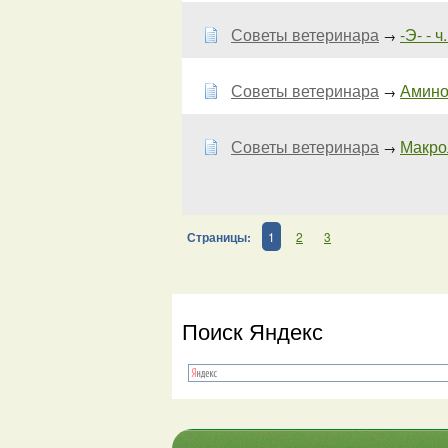
Советы ветеринара
-Э- - ч.
→
Советы ветеринара
Аминог
→
Советы ветеринара
Макро
→
Страницы:
1
2
3
Поиск Яндекс