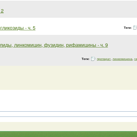
 2
ликозиды - ч. 5
Теги:
лиды, линкомицин, фузидин, рифамицины - ч. 9
Теги:
препарат
,
линкомицина
,
г