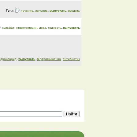
Теги:
течение
,
лечение
,
выпускать
,
вводить
сульфат
,
стрептомицин
,
доза
,
годность
,
выпускать
идрохлорид
,
выпускать
,
внутримышечно
,
антибиотик