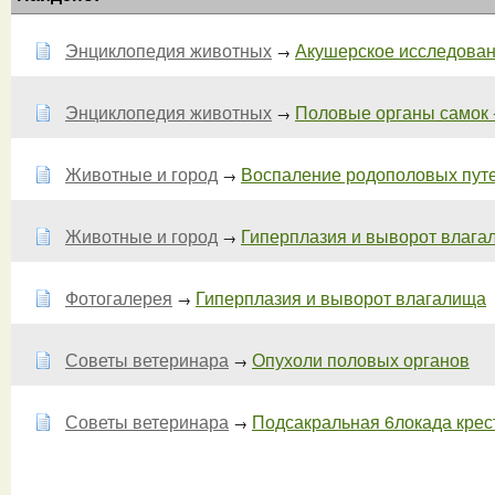
Энциклопедия животных
Акушерское исследовани
→
Энциклопедия животных
Половые органы самок -
→
Животные и город
Воспаление родополовых пут
→
Животные и город
Гиперплазия и выворот влагали
→
Фотогалерея
Гиперплазия и выворот влагалища
→
Советы ветеринара
Опухоли половых органов
→
Советы ветеринара
Подсакральная 6локада крест
→