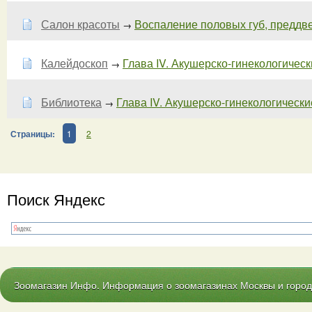
Салон красоты
Воспаление половых губ, преддв
→
Калейдоскоп
Глава IV. Акушерско-гинекологически
→
Библиотека
Глава IV. Акушерско-гинекологические
→
Страницы:
1
2
Поиск Яндекс
Зоомагазин Инфо. Информация о зоомагазинах Москвы и городо