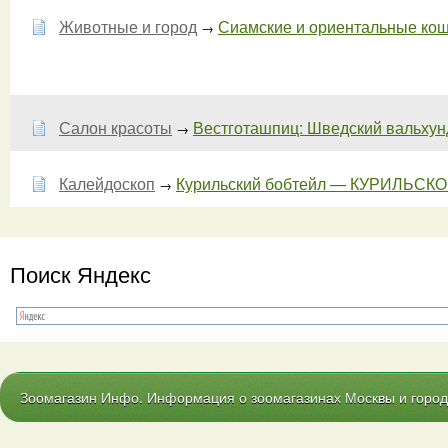
Животные и город
Сиамские и ориентальные кошки
→
Салон красоты
Вестготашпиц: Шведский вальхунд
→
Калейдоскоп
Курильский бобтейл — КУРИЛЬСКОЕ
→
Поиск Яндекс
Зоомагазин Инфо. Информация о зоомагазинах Москвы и городо