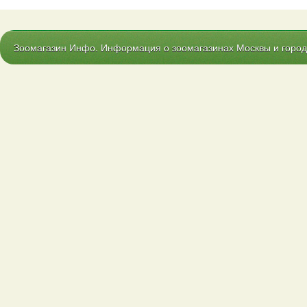
Зоомагазин Инфо. Информация о зоомагазинах Москвы и городо