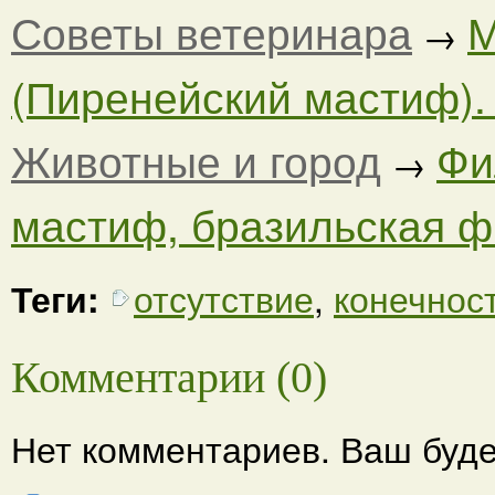
Советы ветеринара
М
→
(Пиренейский мастиф). -
Животные и город
Фи
→
мастиф, бразильская фил
Теги:
отсутствие
,
конечнос
Комментарии (0)
Нет комментариев. Ваш буде