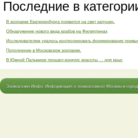
Последние в категори
В зоопарке Екатеринбурга появился на свет капуцин.
Обнаружение нового вида крабов на Филиппинах
Исследователям удалось контролировать формирование привыч
Пополнение в Московском зоопарке.
В Южной Пальмире прошел конкурс красоты … для крыс
Зоомагазин Инфо. Информация о зоомагазинах Москвы и городо