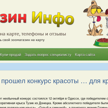
Купи-продай
Задать вопрос специалисту
Карта сайта
прошел конкурс красоты … для к
т необычный конкурс состоялся 12 октября в Одессе, где победителем 
коративная крыса Тузик из Донецка. Кроме абсолютного победителя был
амая подвальная крыса», «Голый и смешной», а почетного звания Главн