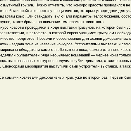
возмутимый грызун. Нужно отметить, что конкурс красоты проводился н
лжны были пройти экспертизу специалистов, которые утверждали для у
андартам крыс. Эти стандарты включали параметры телосложения, состоя
зунов, также брался во внимание темперамент животного.
курс красоты проводился в ходе выставки грызунов, на которой были ус
препятствиями, и эстафета, в которой соревнующимся грызунам необхо
личество предметов. Провели и соревнование для хозяев декоративных 
аху» - задача ясна из названия конкурса. Устроителями выставки и само
мированы обладатели самого любопытного носа, самого длинного хвоста
ределили обладателей ряда необычных номинаций — чернее ночи только 
ладатели названных конкурсов получили кубки, дипломы, а также очень
 Спонсорами мероприятия выступили сами устроители выставки, а также
се самими хозяевами декоративных крыс уже во второй раз. Первый был