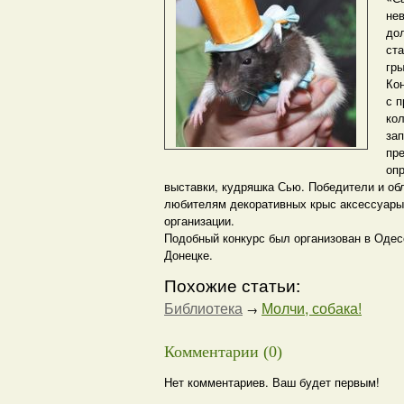
не
до
ст
гры
Кон
с 
ко
зап
пре
оп
выставки, кудряшка Сью. Победители и об
любителям декоративных крыс аксессуары.
организации.
Подобный конкурс был организован в Одес
Донецке.
Похожие статьи:
Библиотека
Молчи, собака!
→
Комментарии (0)
Нет комментариев. Ваш будет первым!