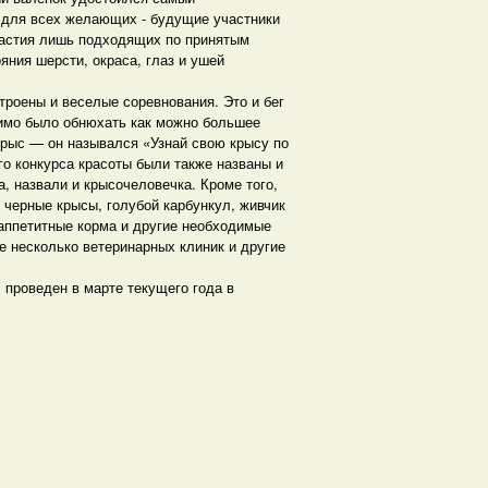
е для всех желающих - будущие участники
частия лишь подходящих по принятым
ния шерсти, окраса, глаз и ушей
троены и веселые соревнования. Это и бег
димо было обнюхать как можно большее
крыс — он назывался «Узнай свою крысу по
го конкурса красоты были также названы и
, назвали и крысочеловечка. Кроме того,
черные крысы, голубой карбункул, живчик
 аппетитные корма и другие необходимые
 несколько ветеринарных клиник и другие
 проведен в марте текущего года в