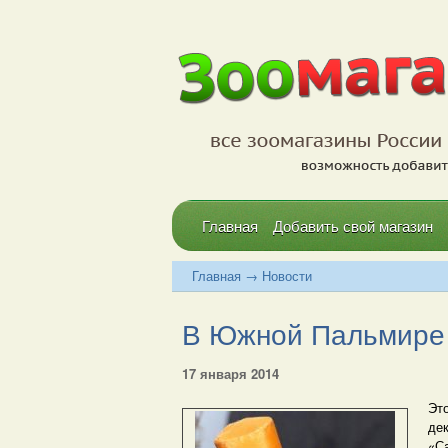
Главная
Добавить свой магазин
Главная
→
Новости
В Южной Пальмире 
17 января 2014
Это
де
«С