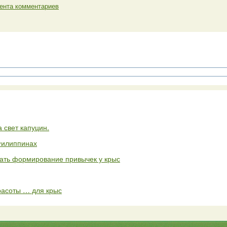
ента комментариев
 свет капуцин.
Филиппинах
ать формирование привычек у крыс
расоты … для крыс