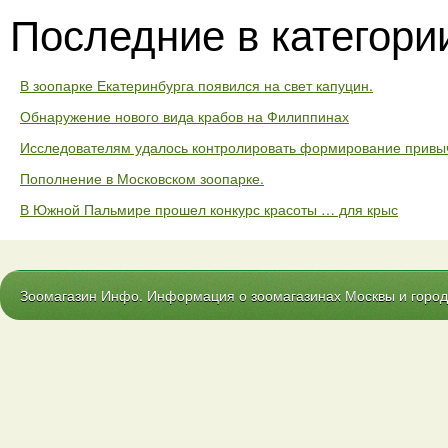
Последние в категори
В зоопарке Екатеринбурга появился на свет капуцин.
Обнаружение нового вида крабов на Филиппинах
Исследователям удалось контролировать формирование привыч
Пополнение в Московском зоопарке.
В Южной Пальмире прошел конкурс красоты … для крыс
Зоомагазин Инфо. Информация о зоомагазинах Москвы и городо